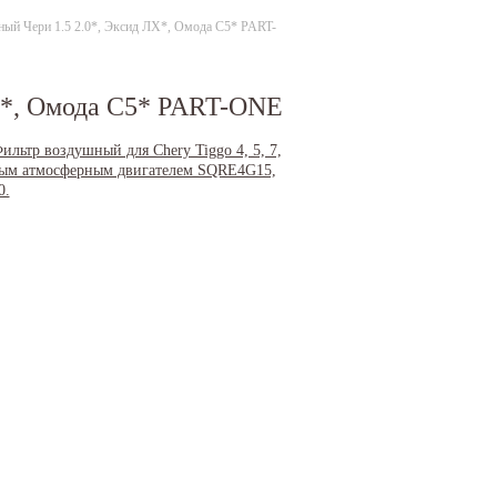
ый Чери 1.5 2.0*, Эксид ЛХ*, Омода С5* PART-
Х*, Омода С5* PART-ONE