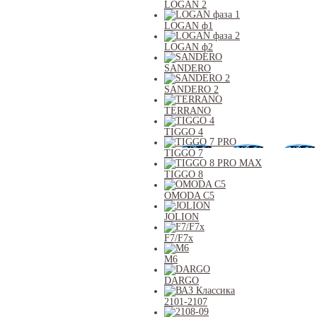
LOGAN 2
LOGAN ф1
LOGAN ф2
SANDERO
SANDERO 2
TERRANO
TIGGO 4
TIGGO 7
TIGGO 8
OMODA C5
JOLION
F7/F7x
M6
DARGO
2101-2107