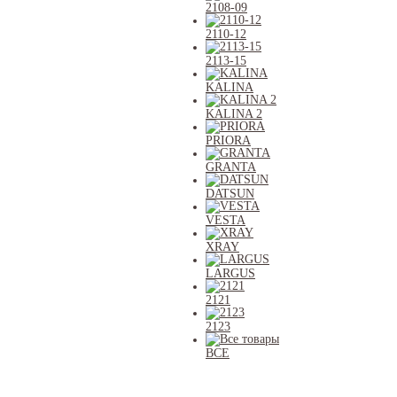
2108-09
2110-12
2113-15
KALINA
KALINA 2
PRIORA
GRANTA
DATSUN
VESTA
XRAY
LARGUS
2121
2123
ВСЕ