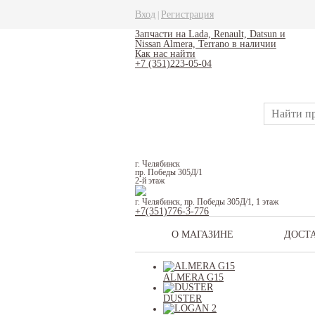
Вход
Регистрация
|
Запчасти на Lada, Renault, Datsun и
Nissan Almera, Terrano в наличии
Как нас найти
+7 (351)223-05-04
г. Челябинск
пр. Победы 305Д/1
2-й этаж
г. Челябинск, пр. Победы 305Д/1, 1 этаж
+7(351)776-3-776
О МАГАЗИНЕ
ДОСТ
ALMERA G15
DUSTER