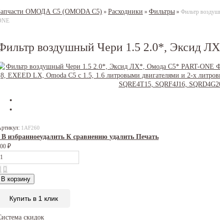
Запчасти ОМОДА С5 (OMODA C5)
Расходники
Фильтры
»
»
»
Фильтр воздушн
ONE
Фильтр воздушный Чери 1.5 2.0*, Эксид Л
Артикул:
1AF260
В избранное
удалить
К сравнению
удалить
Печать
₽
400
В корзину
Купить в 1 клик
Система скидок