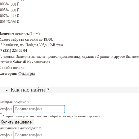
00
3%
₽
388
00
5%
₽
380
00
7%
₽
372
00
10%
₽
360
Наличие:
осталось (1 шт.)
ожно забрать сегодня до 19:00,
. Челябинск, пр. Победы 305д/1 2-й этаж
7 (351) 223 05 04
становка:
Заменить запчасти, провести диагностику, сделать 3D развал и другое Вы 
агазина
SolarisRio
) - записаться
пособы оплаты:
Фильтры
Категория:
Как нас найти!?
Быстрая покупка
x
елефон:
Я принимаю условия политики обработки персональных данных
Купить дешевле
аписаться в автосервис
x
елефон: