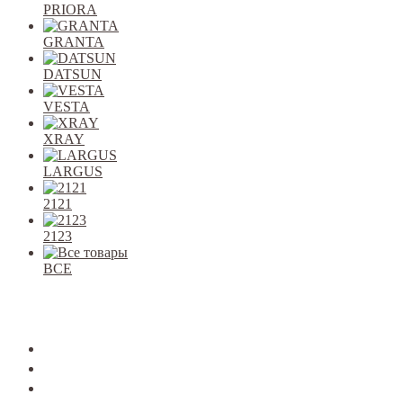
PRIORA
GRANTA
DATSUN
VESTA
XRAY
LARGUS
2121
2123
ВСЕ
Закрыть
allcars
2101-2107
2108-09