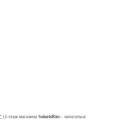
"
(1-этаж магазина
SolarisRio
) - записаться