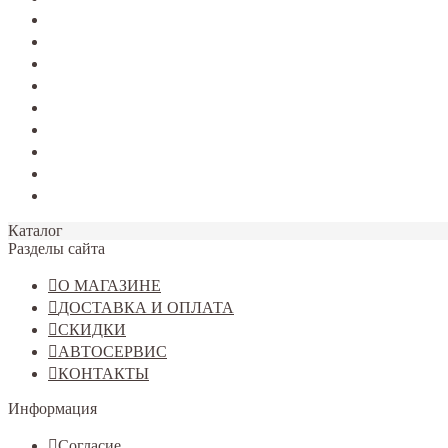
TERRANO
Jolion
Haval F7/F7x
Haval M6
Dargo
Tiggo 4
Tiggo 7
Tiggo 8
Omoda C5
Каталог
Разделы сайта
О МАГАЗИНЕ
ДОСТАВКА И ОПЛАТА
СКИДКИ
АВТОСЕРВИС
КОНТАКТЫ
Информация
Согласие