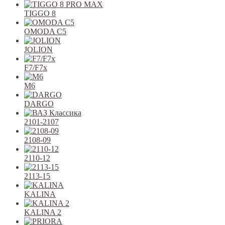
TIGGO 8
OMODA C5
JOLION
F7/F7x
M6
DARGO
2101-2107
2108-09
2110-12
2113-15
KALINA
KALINA 2