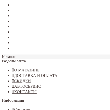
TERRANO
Jolion
Haval F7/F7x
Haval M6
Dargo
Tiggo 4
Tiggo 7
Tiggo 8
Omoda C5
Каталог
Разделы сайта
О МАГАЗИНЕ
ДОСТАВКА И ОПЛАТА
СКИДКИ
АВТОСЕРВИС
КОНТАКТЫ
Информация
Согласие