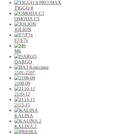
TIGGO 8
OMODA C5
JOLION
F7/F7x
M6
DARGO
2101-2107
2108-09
2110-12
2113-15
KALINA
KALINA 2