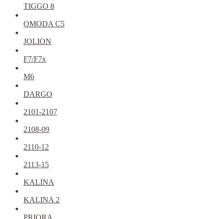
TIGGO 8
OMODA C5
JOLION
F7/F7x
M6
DARGO
2101-2107
2108-09
2110-12
2113-15
KALINA
KALINA 2
PRIORA