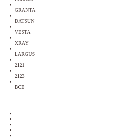
GRANTA
DATSUN
VESTA
XRAY
LARGUS
2121
2123
ВСЕ
Закрыть
allcars
2101-2107
2108-09
2110-12
2113-15