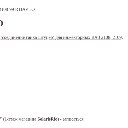
и 2108-99 RTIAVTO
O
"
(1-этаж магазина
SolarisRio
) - записаться