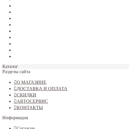
TERRANO
Jolion
Haval F7/F7x
Haval M6
Dargo
Tiggo 4
Tiggo 7
Tiggo 8
Omoda C5
Каталог
Разделы сайта
О МАГАЗИНЕ
ДОСТАВКА И ОПЛАТА
СКИДКИ
АВТОСЕРВИС
КОНТАКТЫ
Информация
Согласие