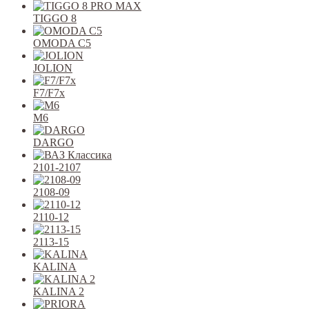
TIGGO 8
OMODA C5
JOLION
F7/F7x
M6
DARGO
2101-2107
2108-09
2110-12
2113-15
KALINA
KALINA 2