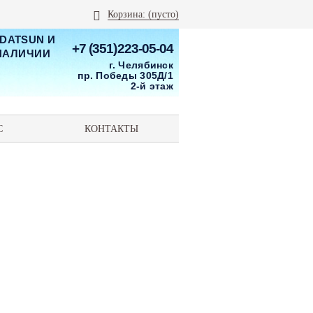
Корзина:
(пусто)
 DATSUN И
+7 (351)223-05-04
 НАЛИЧИИ
г. Челябинск
пр. Победы 305Д/1
2-й этаж
С
КОНТАКТЫ