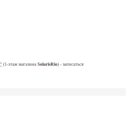
"
(1-этаж магазина
SolarisRio
) - записаться