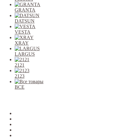
GRANTA
DATSUN
VESTA
XRAY
LARGUS
2121
2123
ВСЕ
Закрыть
allcars
2101-2107
2108-09
2110-12
2113-15