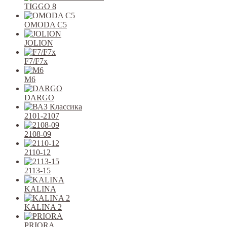
TIGGO 8
OMODA C5
JOLION
F7/F7x
M6
DARGO
2101-2107
2108-09
2110-12
2113-15
KALINA
KALINA 2
PRIORA