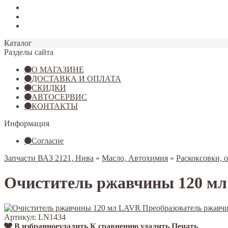
Tiggo 7
Tiggo 8
Omoda C5
Каталог
Разделы сайта
О МАГАЗИНЕ
ДОСТАВКА И ОПЛАТА
СКИДКИ
АВТОСЕРВИС
КОНТАКТЫ
Информация
Согласие
Запчасти ВАЗ 2121, Нива
»
Масло, Автохимия
»
Раскоксовки, 
Очиститель ржавчины 120 м
Артикул:
LN1434
В избранное
удалить
К сравнению
удалить
Печать