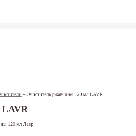
очистители
»
Очиститель ржавчины 120 мл LAVR
л LAVR