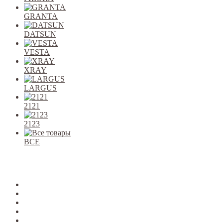
GRANTA
DATSUN
VESTA
XRAY
LARGUS
2121
2123
ВСЕ
Закрыть
allcars
2101-2107
2108-09
2110-12
2113-15