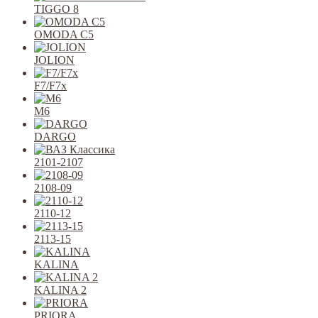
TIGGO 8
OMODA C5
JOLION
F7/F7x
M6
DARGO
2101-2107
2108-09
2110-12
2113-15
KALINA
KALINA 2
PRIORA