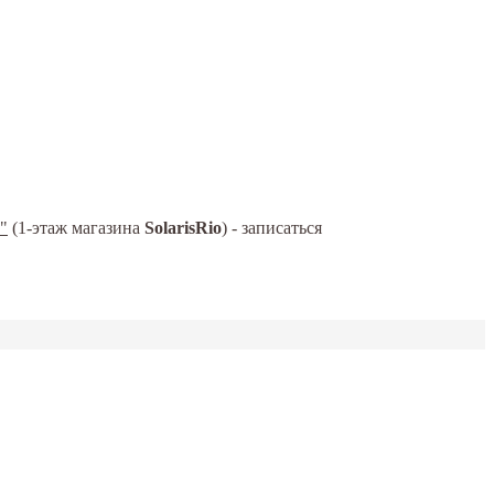
"
(1-этаж магазина
SolarisRio
) - записаться