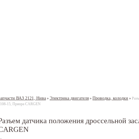
Запчасти ВАЗ 2121, Нива
Электрика двигателя
Проводка, колодки
»
»
»
Разъ
2108-15, Приора CARGEN
Разъем датчика положения дроссельной зас
CARGEN