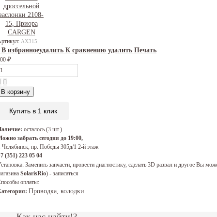
Артикул:
AX315
В избранное
удалить
К сравнению
удалить
Печать
200
₽
В корзину
Купить в 1 клик
Наличие:
осталось (3 шт.)
ожно забрать сегодня до 19:00,
. Челябинск, пр. Победы 305д/1 2-й этаж
7 (351) 223 05 04
становка:
Заменить запчасти, провести диагностику, сделать 3D развал и другое Вы 
агазина
SolarisRio
) - записаться
пособы оплаты:
Проводка, колодки
Категория:
Как нас найти!?