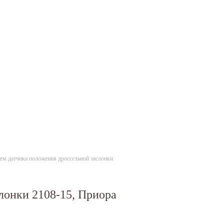
ем датчика положения дроссельной заслонки
лонки 2108-15, Приора