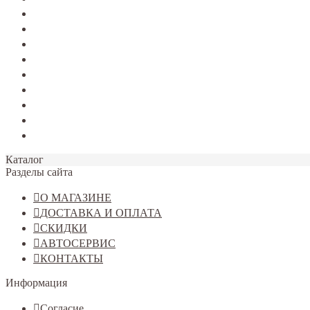
TERRANO
Jolion
Haval F7/F7x
Haval M6
Dargo
Tiggo 4
Tiggo 7
Tiggo 8
Omoda C5
Каталог
Разделы сайта
О МАГАЗИНЕ
ДОСТАВКА И ОПЛАТА
СКИДКИ
АВТОСЕРВИС
КОНТАКТЫ
Информация
Согласие