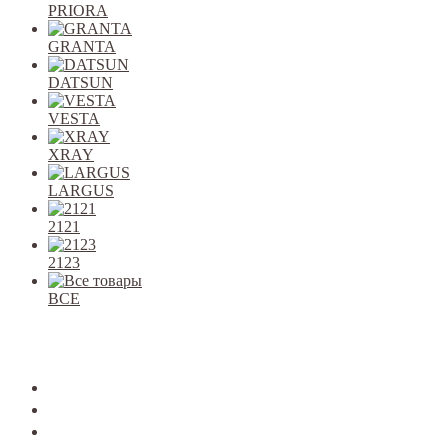
PRIORA
GRANTA
DATSUN
VESTA
XRAY
LARGUS
2121
2123
ВСЕ
Закрыть
allcars
2101-2107
2108-09