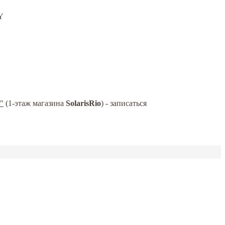
Y
"
(1-этаж магазина
SolarisRio
) - записаться