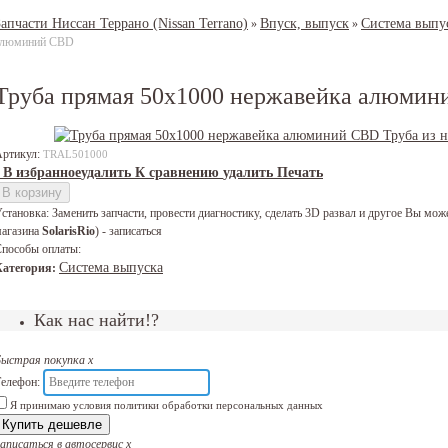
Запчасти Ниссан Террано (Nissan Terrano)
Впуск, выпуск
Система выпу
»
»
алюминий CBD
Труба прямая 50х1000 нержавейка алюми
Артикул:
TRAL501000
В избранное
удалить
К сравнению
удалить
Печать
В корзину
становка:
Заменить запчасти, провести диагностику, сделать 3D развал и другое Вы 
агазина
SolarisRio
) - записаться
пособы оплаты:
Система выпуска
Категория:
Как нас найти!?
Быстрая покупка
x
елефон:
Я принимаю условия политики обработки персональных данных
Купить дешевле
аписаться в автосервис
x