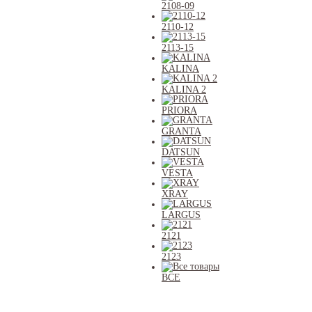
2108-09
2110-12
2113-15
KALINA
KALINA 2
PRIORA
GRANTA
DATSUN
VESTA
XRAY
LARGUS
2121
2123
ВСЕ