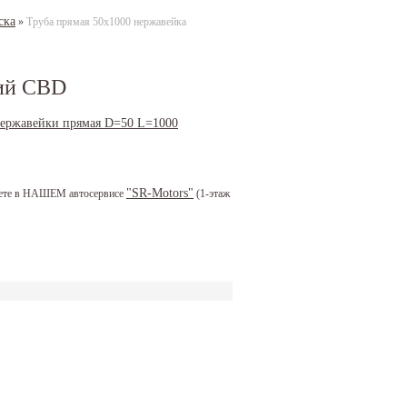
ска
»
Труба прямая 50х1000 нержавейка
ний CBD
"SR-Motors"
можете в НАШЕМ автосервисе
(1-этаж