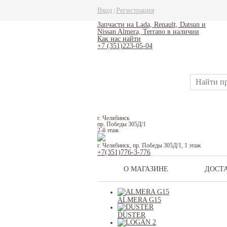
Вход
Регистрация
|
Запчасти на Lada, Renault, Datsun и
Nissan Almera, Terrano в наличии
Как нас найти
+7 (351)223-05-04
г. Челябинск
пр. Победы 305Д/1
2-й этаж
г. Челябинск, пр. Победы 305Д/1, 1 этаж
+7(351)776-3-776
О МАГАЗИНЕ
ДОСТ
ALMERA G15
DUSTER