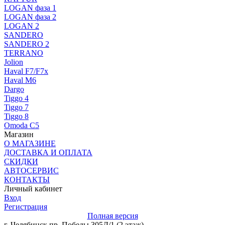
LOGAN фаза 1
LOGAN фаза 2
LOGAN 2
SANDERO
SANDERO 2
TERRANO
Jolion
Haval F7/F7x
Haval M6
Dargo
Tiggo 4
Tiggo 7
Tiggo 8
Omoda C5
Магазин
О МАГАЗИНЕ
ДОСТАВКА И ОПЛАТА
СКИДКИ
АВТОСЕРВИС
КОНТАКТЫ
Личный кабинет
Вход
Регистрация
Полная версия
г. Челябинск пр. Победы 305Д/1 (2 этаж)