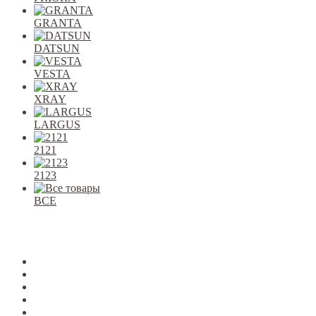
GRANTA
DATSUN
VESTA
XRAY
LARGUS
2121
2123
ВСЕ
Закрыть
allcars
2101-2107
2108-09
2110-12
2113-15