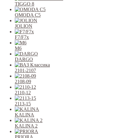
TIGGO 8
OMODA C5
JOLION
F7/F7x
M6
DARGO
2101-2107
2108-09
2110-12
2113-15
KALINA
KALINA 2
PRIORA