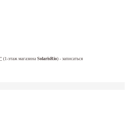
"
(1-этаж магазина
SolarisRio
) - записаться