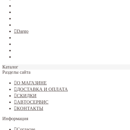
TERRANO
Jolion
Haval F7/F7x
Haval M6
Dargo
Tiggo 4
Tiggo 7
Tiggo 8
Omoda C5
Каталог
Разделы сайта
О МАГАЗИНЕ
ДОСТАВКА И ОПЛАТА
СКИДКИ
АВТОСЕРВИС
КОНТАКТЫ
Информация
Согласие