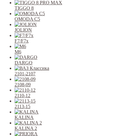
TIGGO 8
OMODA C5
JOLION
F7/F7x
M6
DARGO
2101-2107
2108-09
2110-12
2113-15
KALINA
KALINA 2