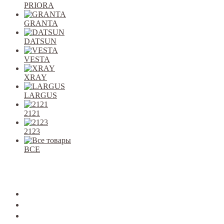
PRIORA
GRANTA
DATSUN
VESTA
XRAY
LARGUS
2121
2123
ВСЕ
Закрыть
allcars
2101-2107
2108-09