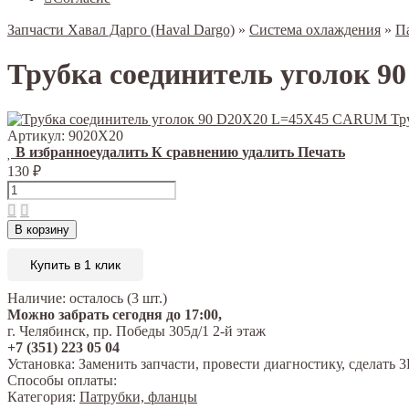
Запчасти Хавал Дарго (Haval Dargo)
»
Система охлаждения
»
П
Трубка соединитель уголок 
Артикул:
9020X20
В избранное
удалить
К сравнению
удалить
Печать
130
₽
В корзину
Купить в 1 клик
Наличие:
осталось (3 шт.)
Можно забрать сегодня до 17:00,
г. Челябинск, пр. Победы 305д/1 2-й этаж
+7 (351) 223 05 04
Установка:
Заменить запчасти, провести диагностику, сделат
Способы оплаты:
Категория:
Патрубки, фланцы