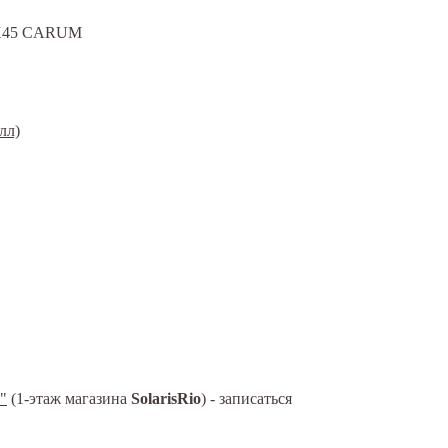
45X45 CARUM
"
(1-этаж магазина
SolarisRio
) - записаться