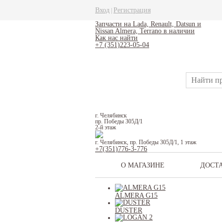
Вход
Регистрация
|
Запчасти на Lada, Renault, Datsun и
Nissan Almera, Terrano в наличии
Как нас найти
+7 (351)223-05-04
г. Челябинск
пр. Победы 305Д/1
2-й этаж
г. Челябинск, пр. Победы 305Д/1, 1 этаж
+7(351)776-3-776
О МАГАЗИНЕ
ДОСТ
ALMERA G15
DUSTER