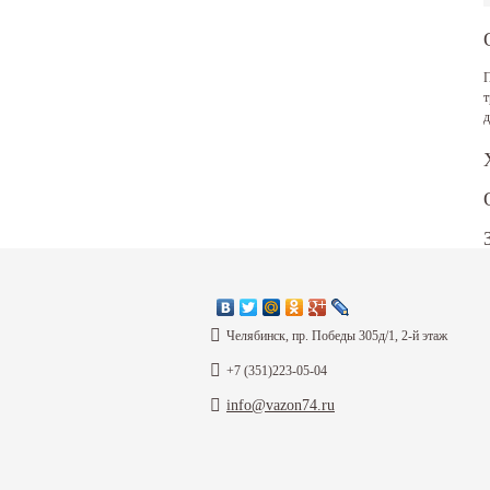
П
т
д
Ф
Челябинск, пр. Победы 305д/1, 2-й этаж
+7 (351)223-05-04
info@vazon74.ru
В
З
З