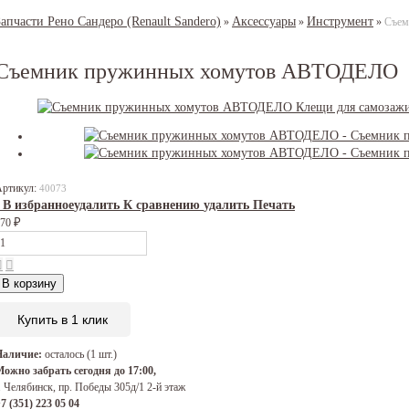
Запчасти Рено Сандеро (Renault Sandero)
Аксессуары
Инструмент
»
»
»
Съем
Съемник пружинных хомутов АВТОДЕЛО
Артикул:
40073
В избранное
удалить
К сравнению
удалить
Печать
₽
670
В корзину
Купить в 1 клик
Наличие:
осталось (1 шт.)
ожно забрать сегодня до 17:00,
. Челябинск, пр. Победы 305д/1 2-й этаж
7 (351) 223 05 04