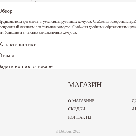
Обзор
редназначены для снятия и установки пружинных хомутов. Снабжены поворотными р
рещоточный механизм для фиксации хомутов. Снабжены удобными обрезиненными руко
ля большинства типовых самозажимных хомутов.
Характеристики
Отзывы
Задать вопрос о товаре
.И.О.:
МАГАЗИН
Телефон*:
Email:
О МАГАЗИНЕ
Д
СКИДКИ
А
КОНТАКТЫ
аш вопрос*:
* - поля обязательные для заполнения
аполните все обязательные поля
ВАЗон
©
, 2026
адать вопрос