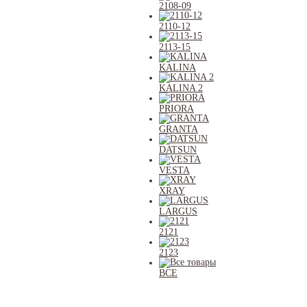
2108-09
2110-12
2113-15
KALINA
KALINA 2
PRIORA
GRANTA
DATSUN
VESTA
XRAY
LARGUS
2121
2123
ВСЕ