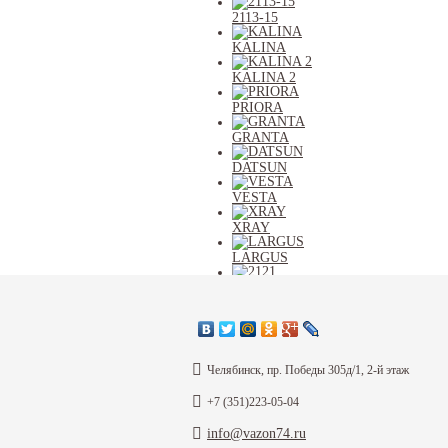
2113-15
KALINA
KALINA 2
PRIORA
GRANTA
DATSUN
VESTA
XRAY
LARGUS
2121
2123
ВСЕ
Челябинск, пр. Победы 305д/1, 2-й этаж
+7 (351)223-05-04
Корзина
info@vazon74.ru