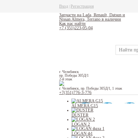
Вход
Регистрация
|
Запчасти на Lada, Renault, Datsun и
Nissan Almera, Terrano в наличии
Как нас найти
+7 (351)223-05-04
г. Челябинск
пр. Победы 305Д/1
2-й этаж
г. Челябинск, пр. Победы 305Д/1, 1 этаж
+7(351)776-3-776
ALMERA G15
DUSTER
LOGAN 2
LOGAN ф1