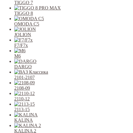
TIGGO 7
TIGGO 8
OMODA C5
JOLION
F7/F7x
M6
DARGO
2101-2107
2108-09
2110-12
2113-15
KALINA
KALINA 2