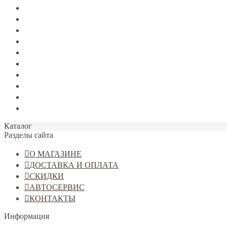
SANDERO 2
TERRANO
Jolion
Haval F7/F7x
Haval M6
Dargo
Tiggo 4
Tiggo 7
Tiggo 8
Omoda C5
Каталог
Разделы сайта
О МАГАЗИНЕ
ДОСТАВКА И ОПЛАТА
СКИДКИ
АВТОСЕРВИС
КОНТАКТЫ
Информация