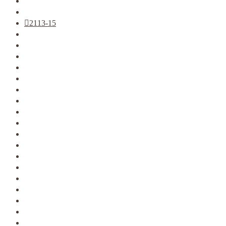
2108-09
2110-12
2113-15
KALINA
KALINA 2
GRANTA
PRIORA
VESTA
XRAY
LARGUS
2121
2123
ALMERA G15
ARKANA
DATSUN
DUSTER
KAPTUR
LOGAN фаза 1
LOGAN фаза 2
LOGAN 2
SANDERO