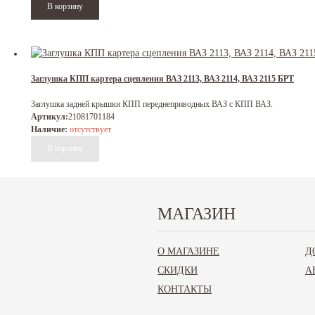
Заглушка КПП картера сцепления ВАЗ 2113, ВАЗ 2114, ВАЗ 2115 БРТ
Заглушка задней крышки КПП переднеприводных ВАЗ с КПП ВАЗ.
Артикул:
21081701184
Наличие:
отсутствует
МАГАЗИН
Болт кардана кулисы КПП 2108-15, Приора (-10) БЕЛЗАН
₽
50
О МАГАЗИНЕ
Д
Конический болт для кардана кулисы КПП ВАЗ 2108, 2109, 21099, 2110, 2111, 2
СКИДКИ
А
2172 Lada Priora после 2010г.в. М8 x 21, шаг резьбы 1.
Артикул:
21080170316900
КОНТАКТЫ
Наличие:
на складе