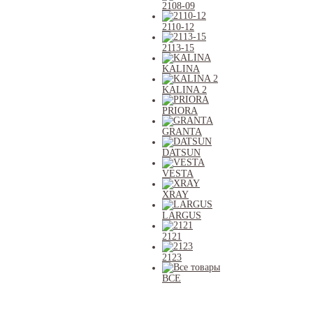
2108-09
2110-12
2113-15
KALINA
KALINA 2
PRIORA
GRANTA
DATSUN
VESTA
XRAY
LARGUS
2121
2123
ВСЕ