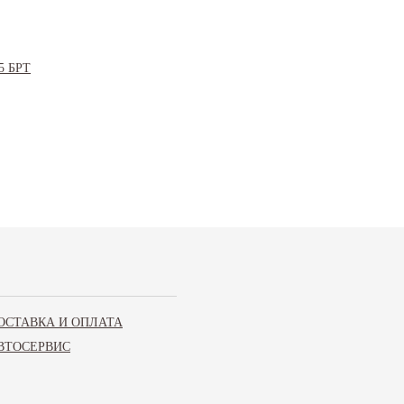
ОСТАВКА И ОПЛАТА
112 2113, 2114, 2115, Лада Приора 2170, 2171,
ВТОСЕРВИС