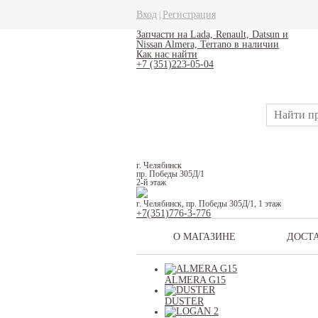
Вход
Регистрация
|
Запчасти на Lada, Renault, Datsun и
Nissan Almera, Terrano в наличии
Как нас найти
+7 (351)223-05-04
г. Челябинск
пр. Победы 305Д/1
2-й этаж
г. Челябинск, пр. Победы 305Д/1, 1 этаж
+7(351)776-3-776
О МАГАЗИНЕ
ДОСТ
ALMERA G15
DUSTER