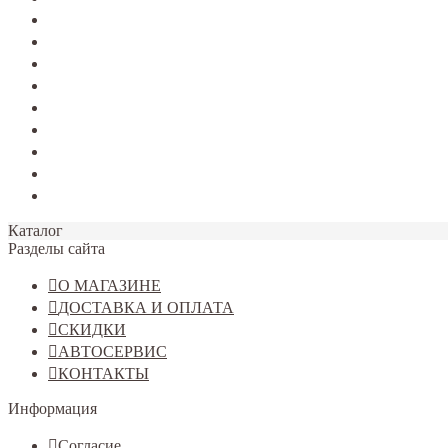
TERRANO
Jolion
Haval F7/F7x
Haval M6
Dargo
Tiggo 4
Tiggo 7
Tiggo 8
Omoda C5
Каталог
Разделы сайта
О МАГАЗИНЕ
ДОСТАВКА И ОПЛАТА
СКИДКИ
АВТОСЕРВИС
КОНТАКТЫ
Информация
Согласие