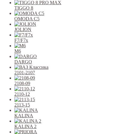
TIGGO 8
OMODA C5
JOLION
F7/F7x
M6
DARGO
2101-2107
2108-09
2110-12
2113-15
KALINA
KALINA 2