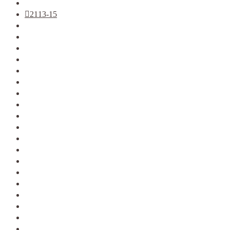
2110-12
2113-15
KALINA
KALINA 2
GRANTA
PRIORA
VESTA
XRAY
LARGUS
2121
2123
ALMERA G15
ARKANA
DATSUN
DUSTER
KAPTUR
LOGAN фаза 1
LOGAN фаза 2
LOGAN 2
SANDERO
SANDERO 2