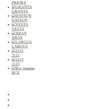
PRIORA
GRANTA
DATSUN
VESTA
XRAY
LARGUS
2121
2123
ВСЕ
Закрыть
allcars
2101-2107
2108-09