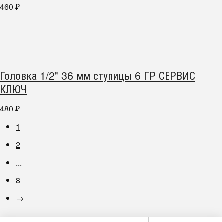
460
₽
Головка 1/2" 36 мм ступицы 6 ГР СЕРВИС
КЛЮЧ
480
₽
1
2
...
8
→
г. Челябинск пр. Победы 305Д/1 (2 этаж)