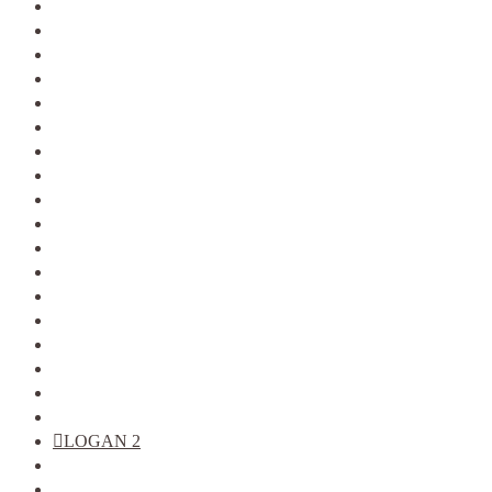
2110-12
2113-15
KALINA
KALINA 2
GRANTA
PRIORA
VESTA
XRAY
LARGUS
2121
2123
ALMERA G15
ARKANA
DATSUN
DUSTER
KAPTUR
LOGAN фаза 1
LOGAN фаза 2
LOGAN 2
SANDERO
SANDERO 2