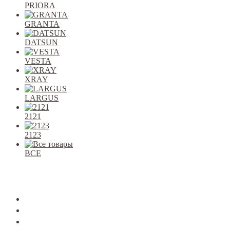
PRIORA
GRANTA
DATSUN
VESTA
XRAY
LARGUS
2121
2123
ВСЕ
Закрыть
allcars
2101-2107
2108-09