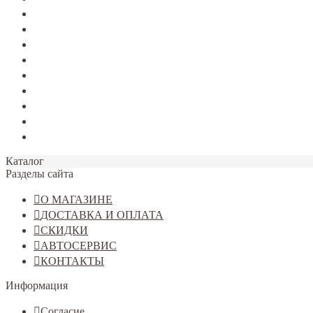
TERRANO
Jolion
Haval F7/F7x
Haval M6
Dargo
Tiggo 4
Tiggo 7
Tiggo 8
Omoda C5
Каталог
Разделы сайта
О МАГАЗИНЕ
ДОСТАВКА И ОПЛАТА
СКИДКИ
АВТОСЕРВИС
КОНТАКТЫ
Информация
Согласие