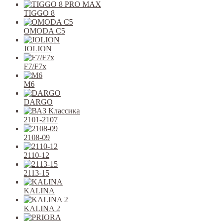
TIGGO 8
OMODA C5
JOLION
F7/F7x
M6
DARGO
2101-2107
2108-09
2110-12
2113-15
KALINA
KALINA 2