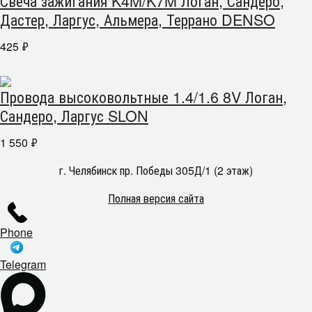
Свеча зажигания K4M/K7M Логан, Сандеро,
Дастер, Ларгус, Альмера, Террано DENSO
425
₽
Провода высоковольтные 1.4/1.6 8V Логан,
Сандеро, Ларгус SLON
1 550
₽
г. Челябинск пр. Победы 305Д/1 (2 этаж)
Полная версия сайта
Phone
Telegram