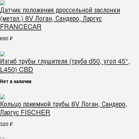
Датчик положения дроссельной заслонки
(метал.) 8V Логан, Сандеро, Ларгус
FRANCECAR
690
₽
Изгиб трубы глушителя (труба d50, угол 45°,
L450) CBD
Нет в наличии
Кольцо приемной трубы 8V Логан, Сандеро,
Ларгус FISCHER
320
₽