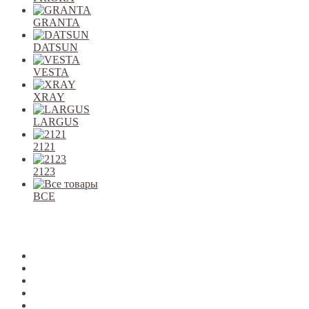
GRANTA
DATSUN
VESTA
XRAY
LARGUS
2121
2123
ВСЕ
Закрыть
allcars
2101-2107
2108-09
2110-12
2113-15