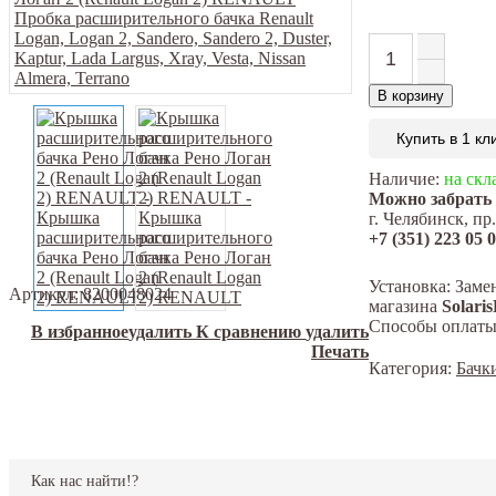
В корзину
Купить в 1 кл
Наличие:
на скла
Можно забрать з
г. Челябинск, пр
+7 (351) 223 05 
Установка:
Заме
Артикул:
8200048024
магазина
Solaris
Способы оплаты
В избранное
удалить
К сравнению
удалить
Печать
Категория:
Бачк
Как нас найти!?