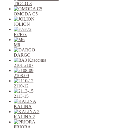
TIGGO 8
OMODA C5
JOLION
F7/F7x
M6
DARGO
2101-2107
2108-09
2110-12
2113-15
KALINA
KALINA 2
PRIORA