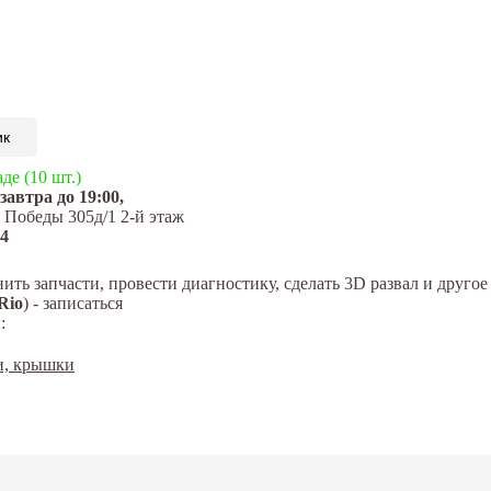
ик
де (10 шт.)
автра до 19:00,
. Победы 305д/1 2-й этаж
04
нить запчасти, провести диагностику, сделать 3D развал и дру
Rio
) - записаться
:
и, крышки