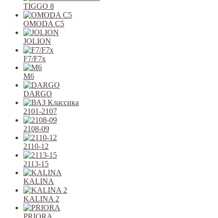
TIGGO 8
OMODA C5
JOLION
F7/F7x
M6
DARGO
2101-2107
2108-09
2110-12
2113-15
KALINA
KALINA 2
PRIORA