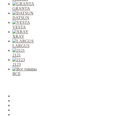
GRANTA
DATSUN
VESTA
XRAY
LARGUS
2121
2123
ВСЕ
Закрыть
allcars
2101-2107
2108-09
2110-12
2113-15