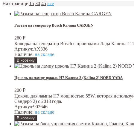
На странице
15
30
45
все
Разъем на генератор Bosch Калина CARGEN
260
₽
Колодка на генератор Bosch с проводами Лада Калина 1117,
Артикул:
AX336
Наличие:
на складе
Цоколь на лампу цоколь H7 Калина 2 (Kalina 2) NORD YADA
200
₽
Цоколь для лампы H7 мощностью 55W, которая используются
Сандеро 2) с 2018 года.
Артикул:
902646
Наличие:
на складе