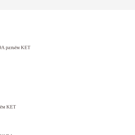
9A разъём KET
ъём KET