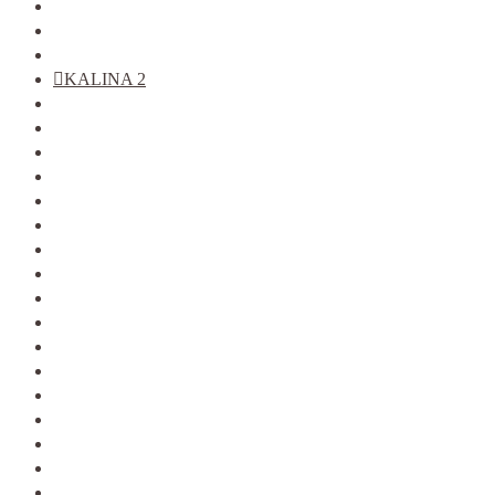
2110-12
2113-15
KALINA
KALINA 2
GRANTA
PRIORA
VESTA
XRAY
LARGUS
2121
2123
ALMERA G15
ARKANA
DATSUN
DUSTER
KAPTUR
LOGAN фаза 1
LOGAN фаза 2
LOGAN 2
SANDERO
SANDERO 2