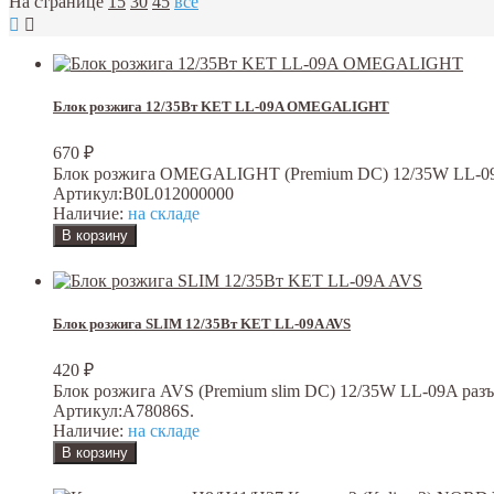
На странице
15
30
45
все
Блок розжига 12/35Вт KET LL-09A OMEGALIGHT
670
₽
Блок розжига OMEGALIGHT (Premium DC) 12/35W LL-0
Артикул:
B0L012000000
Наличие:
на складе
Блок розжига SLIM 12/35Вт KET LL-09A AVS
420
₽
Блок розжига AVS (Premium slim DC) 12/35W LL-09A раз
Артикул:
A78086S.
Наличие:
на складе