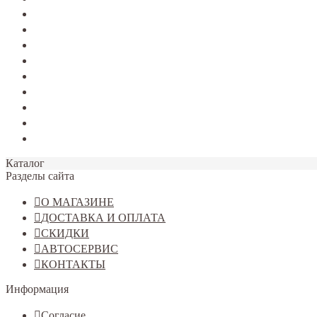
TERRANO
Jolion
Haval F7/F7x
Haval M6
Dargo
Tiggo 4
Tiggo 7
Tiggo 8
Omoda C5
Каталог
Разделы сайта
О МАГАЗИНЕ
ДОСТАВКА И ОПЛАТА
СКИДКИ
АВТОСЕРВИС
КОНТАКТЫ
Информация
Согласие