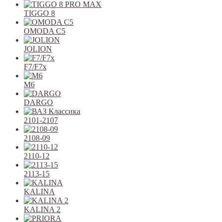
TIGGO 8
OMODA C5
JOLION
F7/F7x
M6
DARGO
2101-2107
2108-09
2110-12
2113-15
KALINA
KALINA 2