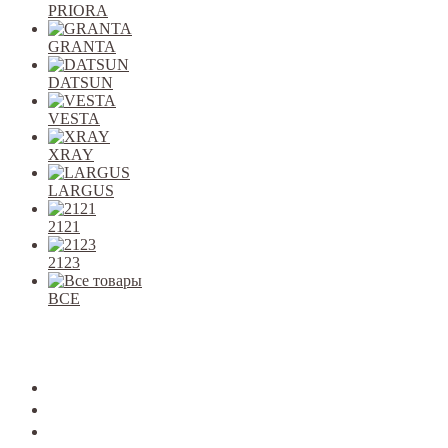
PRIORA
GRANTA
DATSUN
VESTA
XRAY
LARGUS
2121
2123
ВСЕ
Закрыть
allcars
2101-2107
2108-09