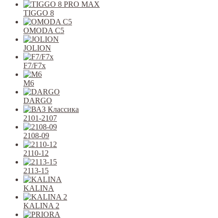
TIGGO 8
OMODA C5
JOLION
F7/F7x
M6
DARGO
2101-2107
2108-09
2110-12
2113-15
KALINA
KALINA 2