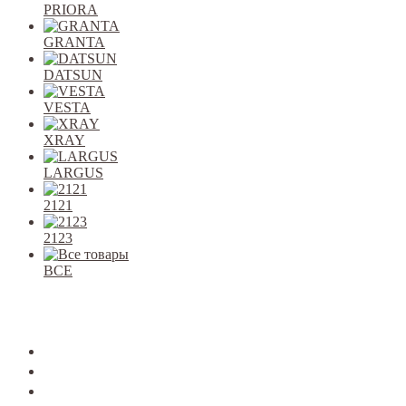
PRIORA
GRANTA
DATSUN
VESTA
XRAY
LARGUS
2121
2123
ВСЕ
Закрыть
allcars
2101-2107
2108-09