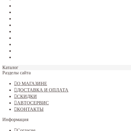
TERRANO
Jolion
Haval F7/F7x
Haval M6
Dargo
Tiggo 4
Tiggo 7
Tiggo 8
Omoda C5
Каталог
Разделы сайта
О МАГАЗИНЕ
ДОСТАВКА И ОПЛАТА
СКИДКИ
АВТОСЕРВИС
КОНТАКТЫ
Информация
Согласие