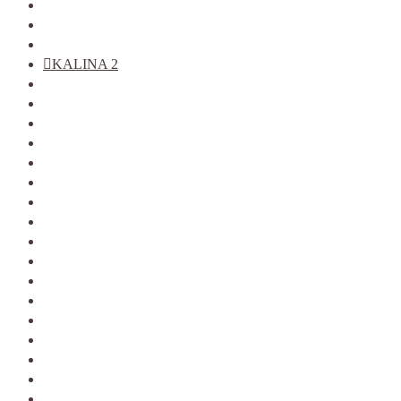
2110-12
2113-15
KALINA
KALINA 2
GRANTA
PRIORA
VESTA
XRAY
LARGUS
2121
2123
ALMERA G15
ARKANA
DATSUN
DUSTER
KAPTUR
LOGAN фаза 1
LOGAN фаза 2
LOGAN 2
SANDERO
SANDERO 2