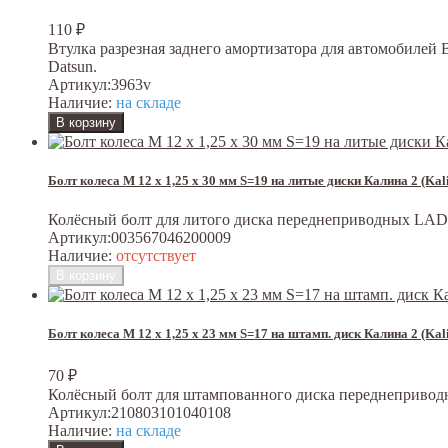
110
₽
Втулка разрезная заднего амортизатора для автомобилей ВАЗ 2
Datsun.
Артикул:
3963v
Наличие:
на складе
Болт колеса М 12 х 1,25 х 30 мм S=19 на литые диски Калина 2 (Ka
Колёсный болт для литого диска переднеприводных LA
Артикул:
003567046200009
Наличие:
отсутствует
Болт колеса М 12 х 1,25 х 23 мм S=17 на штамп. диск Калина 2 (Ka
70
₽
Колёсный болт для штампованного диска переднеприв
Артикул:
210803101040108
Наличие:
на складе