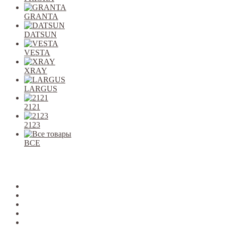
GRANTA
DATSUN
VESTA
XRAY
LARGUS
2121
2123
ВСЕ
Закрыть
allcars
2101-2107
2108-09
2110-12
2113-15