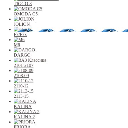
TIGGO 8
OMODA C5
JOLION
F7/F7x
M6
DARGO
2101-2107
2108-09
2110-12
2113-15
KALINA
KALINA 2
PRIORA