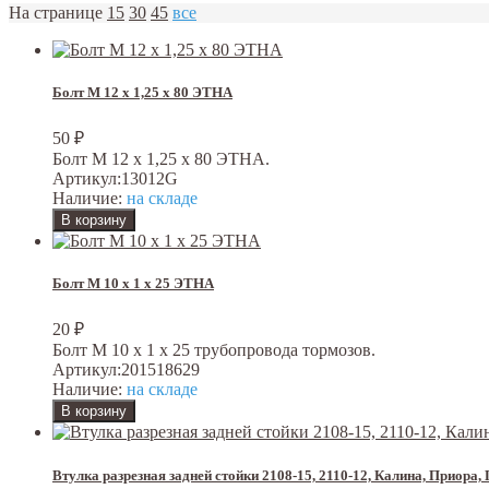
На странице
15
30
45
все
Болт М 12 х 1,25 х 80 ЭТНА
50
₽
Болт М 12 х 1,25 х 80 ЭТНА.
Артикул:
13012G
Наличие:
на складе
Болт М 10 х 1 х 25 ЭТНА
20
₽
Болт М 10 х 1 х 25 трубопровода тормозов.
Артикул:
201518629
Наличие:
на складе
Втулка разрезная задней стойки 2108-15, 2110-12, Калина, Приора