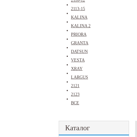
2110-12
2113-15
KALINA
KALINA 2
PRIORA
GRANTA
DATSUN
VESTA
XRAY
LARGUS
2121
2123
ВСЕ
Каталог