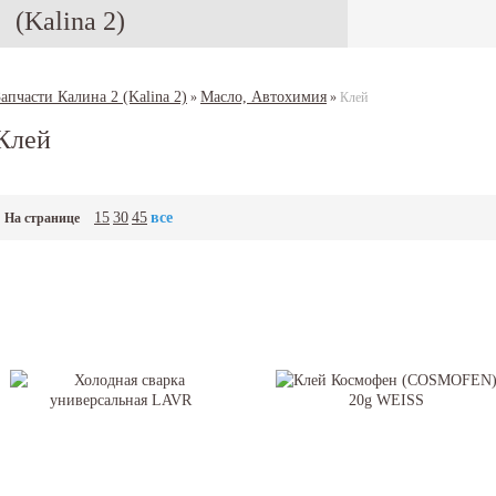
(Kalina 2)
Запчасти Калина 2 (Kalina 2)
Масло, Автохимия
»
»
Клей
Клей
15
30
45
все
На странице