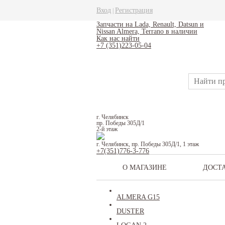
Вход
Регистрация
|
Запчасти на Lada, Renault, Datsun и
Nissan Almera, Terrano в наличии
Как нас найти
+7 (351)223-05-04
г. Челябинск
пр. Победы 305Д/1
2-й этаж
г. Челябинск, пр. Победы 305Д/1, 1 этаж
+7(351)776-3-776
О МАГАЗИНЕ
ДОСТ
ALMERA G15
DUSTER