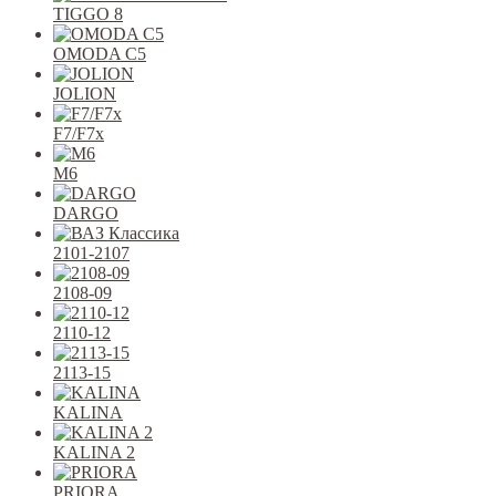
TIGGO 8
OMODA C5
JOLION
F7/F7x
M6
DARGO
2101-2107
2108-09
2110-12
2113-15
KALINA
KALINA 2
PRIORA