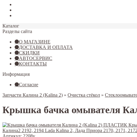
Tiggo 7
Tiggo 8
Omoda C5
Каталог
Разделы сайта
О МАГАЗИНЕ
ДОСТАВКА И ОПЛАТА
СКИДКИ
АВТОСЕРВИС
КОНТАКТЫ
Информация
Согласие
Запчасти Калина 2 (Kalina 2)
»
Очистка стёкол
»
Стеклоомыват
Крышка бачка омывателя Кал
Артикул:
2208v