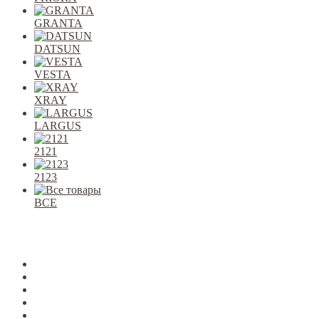
GRANTA
DATSUN
VESTA
XRAY
LARGUS
2121
2123
ВСЕ
Закрыть
allcars
2101-2107
2108-09
2110-12
2113-15