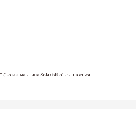
"
(1-этаж магазина
SolarisRio
) - записаться