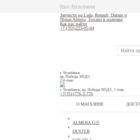
Вход
Регистрация
|
Запчасти на Lada, Renault, Datsun и
Nissan Almera, Terrano в наличии
Как нас найти
+7 (351)223-05-04
г. Челябинск
пр. Победы 305Д/1
2-й этаж
г. Челябинск, пр. Победы 305Д/1, 1 этаж
+7(351)776-3-776
О МАГАЗИНЕ
ДОСТ
ALMERA G15
DUSTER