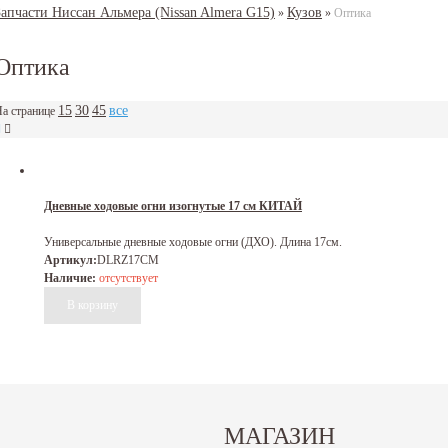
Запчасти Ниссан Альмера (Nissan Almera G15)
Кузов
»
»
Оптика
Оптика
15
30
45
все
а странице
Дневные ходовые огни изогнутые 17 см КИТАЙ
Универсальные дневные ходовые огни (ДХО). Длина 17см.
Артикул:
DLRZ17CM
Наличие:
отсутствует
МАГАЗИН