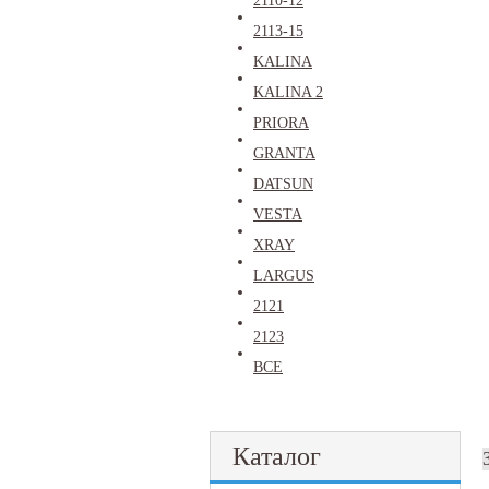
2110-12
2113-15
KALINA
KALINA 2
PRIORA
GRANTA
DATSUN
VESTA
XRAY
LARGUS
2121
2123
ВСЕ
Каталог