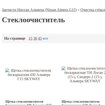
Запчасти Ниссан Альмера (Nissan Almera G15)
»
Очистка стёко
Стеклоочиститель
На странице
15
30
45
все
Щетка стеклоочистителя
Щетка стеклоочистителя