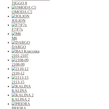
TIGGO 8
OMODA C5
JOLION
F7/F7x
M6
DARGO
2101-2107
2108-09
2110-12
2113-15
KALINA
KALINA 2
PRIORA