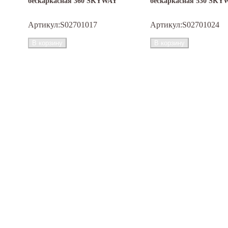
бескаркасная 360 SKYWAY
бескаркасная 530 SKY
ера
Артикул:
S02701017
Артикул:
S02701024