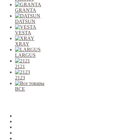
GRANTA
DATSUN
VESTA
XRAY
LARGUS
2121
2123
ВСЕ
Закрыть
allcars
2101-2107
2108-09
2110-12
2113-15