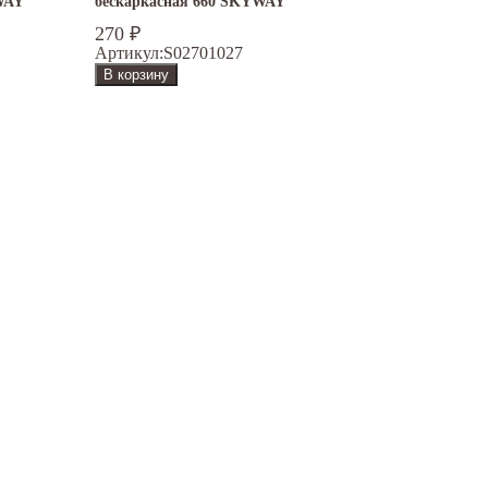
WAY
бескаркасная 660 SKYWAY
270
₽
Артикул:
S02701027