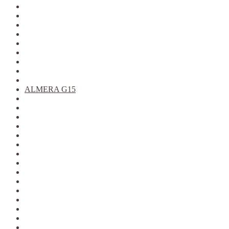
KALINA
KALINA 2
GRANTA
PRIORA
VESTA
XRAY
LARGUS
2121
2123
ALMERA G15
ARKANA
DATSUN
DUSTER
KAPTUR
LOGAN фаза 1
LOGAN фаза 2
LOGAN 2
SANDERO
SANDERO 2
TERRANO
Jolion
Haval F7/F7x
Haval M6
Dargo
Tiggo 4