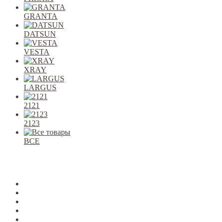
GRANTA
DATSUN
VESTA
XRAY
LARGUS
2121
2123
ВСЕ
Закрыть
allcars
2101-2107
2108-09
2110-12
2113-15