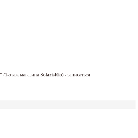
"
(1-этаж магазина
SolarisRio
) - записаться