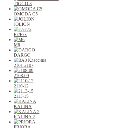
TIGGO 8
OMODA C5
JOLION
F7/F7x
M6
DARGO
2101-2107
2108-09
2110-12
2113-15
KALINA
KALINA 2
PRIORA