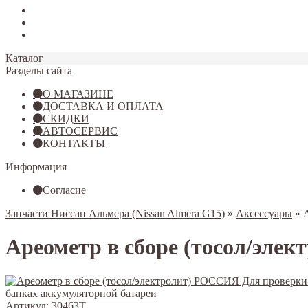
Tiggo 7
Tiggo 8
Omoda C5
Каталог
Разделы сайта
О МАГАЗИНЕ
ДОСТАВКА И ОПЛАТА
СКИДКИ
АВТОСЕРВИС
КОНТАКТЫ
Информация
Согласие
Запчасти Ниссан Альмера (Nissan Almera G15)
»
Аксессуары
»
Ареометр в сборе (тосол/эле
Артикул:
30463T