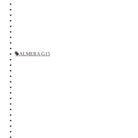
KALINA
KALINA 2
GRANTA
PRIORA
VESTA
XRAY
LARGUS
2121
2123
ALMERA G15
ARKANA
DATSUN
DUSTER
KAPTUR
LOGAN фаза 1
LOGAN фаза 2
LOGAN 2
SANDERO
SANDERO 2
TERRANO
Jolion
Haval F7/F7x
Haval M6
Dargo
Tiggo 4