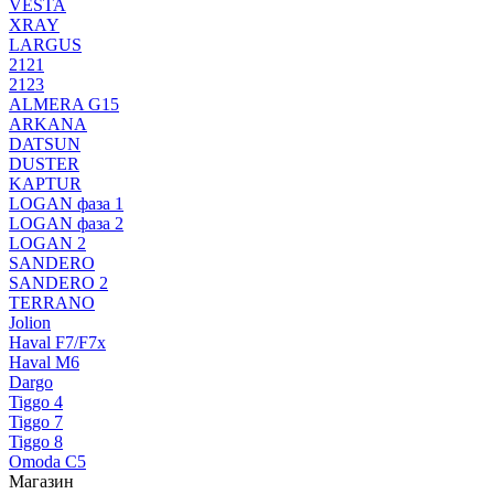
VESTA
XRAY
LARGUS
2121
2123
ALMERA G15
ARKANA
DATSUN
DUSTER
KAPTUR
LOGAN фаза 1
LOGAN фаза 2
LOGAN 2
SANDERO
SANDERO 2
TERRANO
Jolion
Haval F7/F7x
Haval M6
Dargo
Tiggo 4
Tiggo 7
Tiggo 8
Omoda C5
Магазин