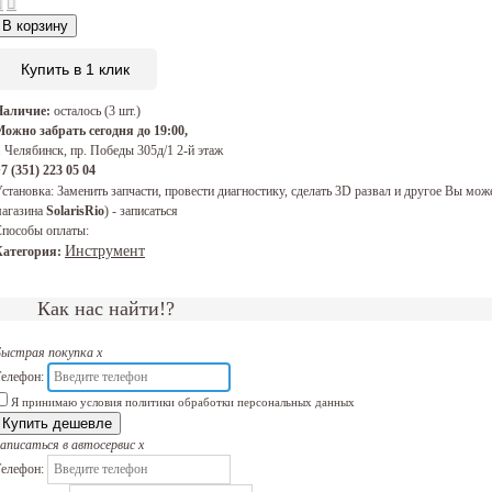
В корзину
Купить в 1 клик
Наличие:
осталось (3 шт.)
ожно забрать сегодня до 19:00,
. Челябинск, пр. Победы 305д/1 2-й этаж
7 (351) 223 05 04
становка:
Заменить запчасти, провести диагностику, сделать 3D развал и другое Вы 
агазина
SolarisRio
) - записаться
пособы оплаты:
Инструмент
Категория:
Как нас найти!?
Быстрая покупка
x
елефон:
Я принимаю условия политики обработки персональных данных
Купить дешевле
аписаться в автосервис
x
елефон: