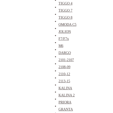
TIGGO 4
TIGGO 7
TIGGO 8
OMODA C5
JOLION
F7/F7x
M6
DARGO
2101-2107
2108-09
2110-12
2113-15
KALINA
KALINA 2
PRIORA
GRANTA