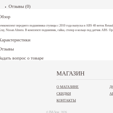
Отзывы
(
0
)
Обзор
емкомплект переднего подшипника ступицы с 2010 года выпуска и ABS 48 меток Renault L
ray, Nissan Almera. В комплекте подшипник, гайка, стопор и кольцо под датчик ABS. 
Характеристики
Отзывы
Задать вопрос о товаре
.И.О.:
МАГАЗИН
Телефон*:
Email:
О МАГАЗИНЕ
Д
СКИДКИ
А
КОНТАКТЫ
аш вопрос*:
* - поля обязательные для заполнения
аполните все обязательные поля
ВАЗон
©
, 2026