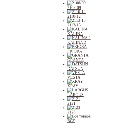
2108-09
2110-12
2113-15
KALINA
KALINA 2
PRIORA
GRANTA
DATSUN
VESTA
XRAY
LARGUS
2121
2123
ВСЕ