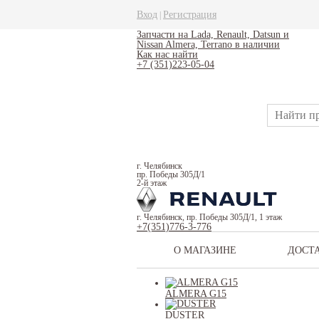
Вход
Регистрация
|
Запчасти на Lada, Renault, Datsun и
Nissan Almera, Terrano в наличии
Как нас найти
+7 (351)223-05-04
г. Челябинск
пр. Победы 305Д/1
2-й этаж
г. Челябинск, пр. Победы 305Д/1, 1 этаж
+7(351)776-3-776
О МАГАЗИНЕ
ДОСТ
ALMERA G15
DUSTER