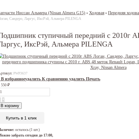
Запчасти Ниссан Альмера (Nissan Almera G15)
Ходовая
Передняя ходова
»
»
оган, Сандеро, Ларгус, ИксРэй, Альмера PILENGA
Подшипник ступичный передний с 2010г AB
Ларгус, ИксРэй, Альмера PILENGA
Артикул:
PWP3637
В избранное
удалить
К сравнению
удалить
Печать
₽
 550
В корзину
Купить в 1 клик
Наличие:
осталось (1 шт.)
ожно забрать сегодня до 17:00,