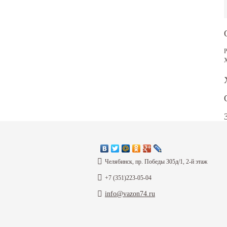
Р
X
Ф
Челябинск, пр. Победы 305д/1, 2-й этаж
+7 (351)223-05-04
info@vazon74.ru
В
З