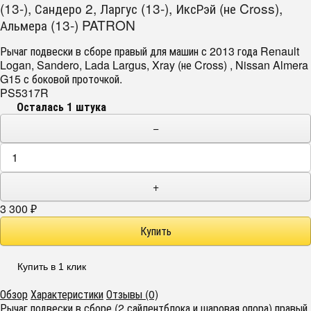
(13-), Сандеро 2, Ларгус (13-), ИксРэй (не Cross),
Альмера (13-) PATRON
Рычаг подвески в сборе правый для машин с 2013 года Renault
Logan, Sandero, Lada Largus, Xray (не Cross) , Nissan Almera
G15 с боковой проточкой.
PS5317R
Осталась 1 штука
−
+
3 300
₽
Купить в 1 клик
Обзор
Характеристики
Отзывы (0)
Рычаг подвески в сборе (2 сайлентблока и шаровая опора) правый