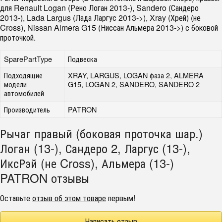
для Renault Logan (Рено Логан 2013-), Sandero (Сандеро
2013-), Lada Largus (Лада Ларгус 2013->), Xray (Хрей) (не
Cross), Nissan Almera G15 (Ниссан Альмера 2013->) с боковой
проточкой.
SparePartType
Подвеска
Подходящие
XRAY, LARGUS, LOGAN фаза 2, ALMERA
модели
G15, LOGAN 2, SANDERO, SANDERO 2
автомобилей
Производитель
PATRON
Рычаг правый (боковая проточка шар.)
Логан (13-), Сандеро 2, Ларгус (13-),
ИксРэй (не Cross), Альмера (13-)
PATRON отзывы
Оставьте
отзыв об этом товаре
первым!
Написать отзыв