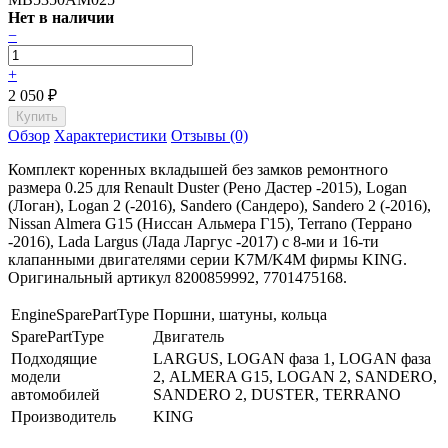
Нет в наличии
−
+
2 050
₽
Обзор
Характеристики
Отзывы (0)
Комплект коренных вкладышей без замков ремонтного
размера 0.25 для Renault Duster (Рено Дастер -2015), Logan
(Логан), Logan 2 (-2016), Sandero (Сандеро), Sandero 2 (-2016),
Nissan Almera G15 (Ниссан Альмера Г15), Terrano (Террано
-2016), Lada Largus (Лада Ларгус -2017) с 8-ми и 16-ти
клапанными двигателями серии K7M/K4M фирмы KING.
Оригинальный артикул 8200859992, 7701475168.
EngineSparePartType
Поршни, шатуны, кольца
SparePartType
Двигатель
Подходящие
LARGUS, LOGAN фаза 1, LOGAN фаза
модели
2, ALMERA G15, LOGAN 2, SANDERO,
автомобилей
SANDERO 2, DUSTER, TERRANO
Производитель
KING