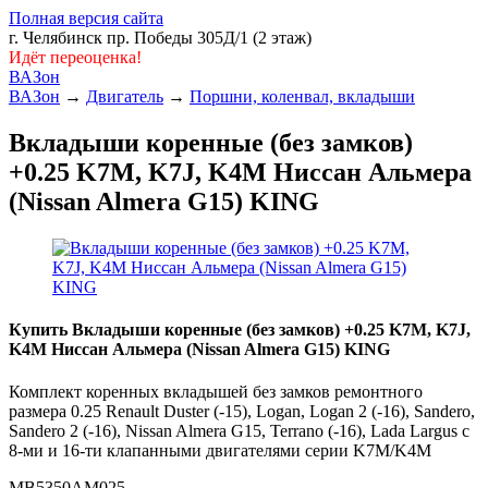
Полная версия сайта
г. Челябинск пр. Победы 305Д/1 (2 этаж)
Идёт переоценка!
ВАЗон
ВАЗон
→
Двигатель
→
Поршни, коленвал, вкладыши
Вкладыши коренные (без замков)
+0.25 K7M, K7J, K4M Ниссан Альмера
(Nissan Almera G15) KING
Купить Вкладыши коренные (без замков) +0.25 K7M, K7J,
K4M Ниссан Альмера (Nissan Almera G15) KING
Комплект коренных вкладышей без замков ремонтного
размера 0.25 Renault Duster (-15), Logan, Logan 2 (-16), Sandero,
Sandero 2 (-16), Nissan Almera G15, Terrano (-16), Lada Largus с
8-ми и 16-ти клапанными двигателями серии K7M/K4M
MB5350AM025