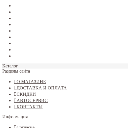
TERRANO
Jolion
Haval F7/F7x
Haval M6
Dargo
Tiggo 4
Tiggo 7
Tiggo 8
Omoda C5
Каталог
Разделы сайта
О МАГАЗИНЕ
ДОСТАВКА И ОПЛАТА
СКИДКИ
АВТОСЕРВИС
КОНТАКТЫ
Информация
Согласие