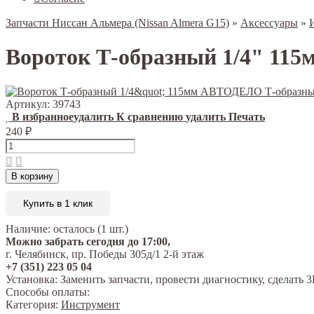
Запчасти Ниссан Альмера (Nissan Almera G15)
»
Аксессуары
»
Вороток Т-образный 1/4" 1
Артикул:
39743
В избранное
удалить
К сравнению
удалить
Печать
240
₽
В корзину
Купить в 1 клик
Наличие:
осталось (1 шт.)
Можно забрать сегодня до 17:00,
г. Челябинск, пр. Победы 305д/1 2-й этаж
+7 (351) 223 05 04
Установка:
Заменить запчасти, провести диагностику, сделат
Способы оплаты:
Категория:
Инструмент