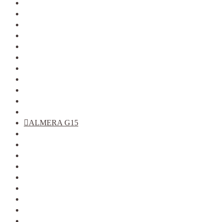
2110-12
2113-15
KALINA
KALINA 2
GRANTA
PRIORA
VESTA
XRAY
LARGUS
2121
2123
ALMERA G15
ARKANA
DATSUN
DUSTER
KAPTUR
LOGAN фаза 1
LOGAN фаза 2
LOGAN 2
SANDERO
SANDERO 2