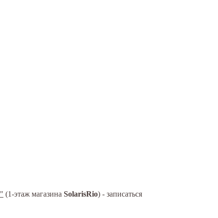
"
(1-этаж магазина
SolarisRio
) - записаться