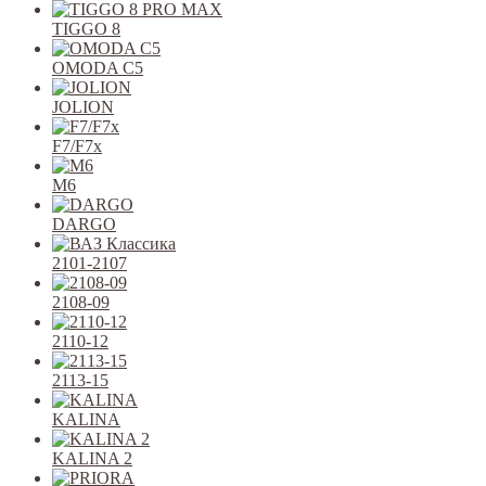
TIGGO 8
OMODA C5
JOLION
F7/F7x
M6
DARGO
2101-2107
2108-09
2110-12
2113-15
KALINA
KALINA 2