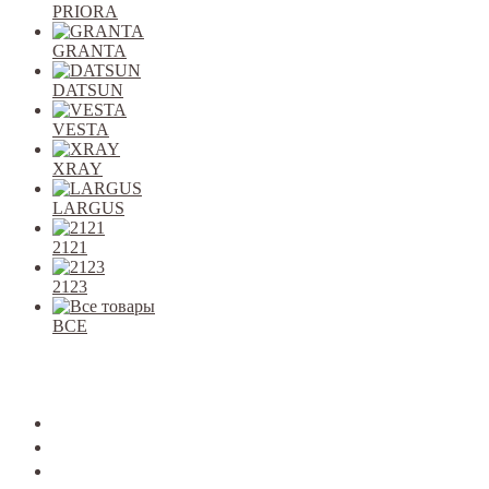
PRIORA
GRANTA
DATSUN
VESTA
XRAY
LARGUS
2121
2123
ВСЕ
Закрыть
allcars
2101-2107
2108-09