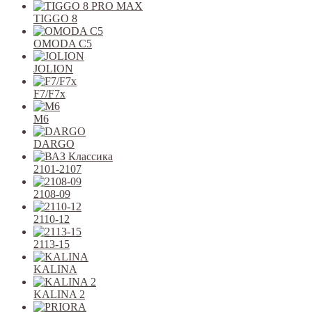
TIGGO 8
OMODA C5
JOLION
F7/F7x
M6
DARGO
2101-2107
2108-09
2110-12
2113-15
KALINA
KALINA 2