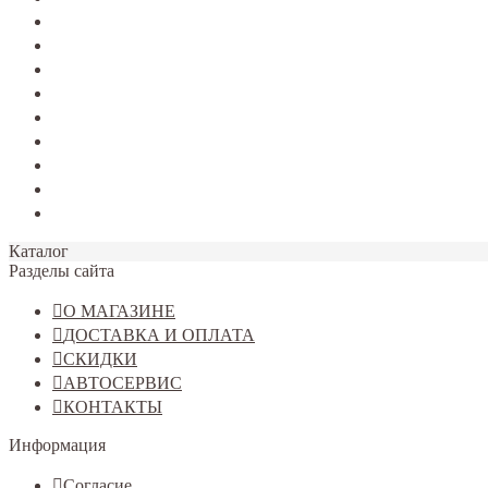
TERRANO
Jolion
Haval F7/F7x
Haval M6
Dargo
Tiggo 4
Tiggo 7
Tiggo 8
Omoda C5
Каталог
Разделы сайта
О МАГАЗИНЕ
ДОСТАВКА И ОПЛАТА
СКИДКИ
АВТОСЕРВИС
КОНТАКТЫ
Информация
Согласие