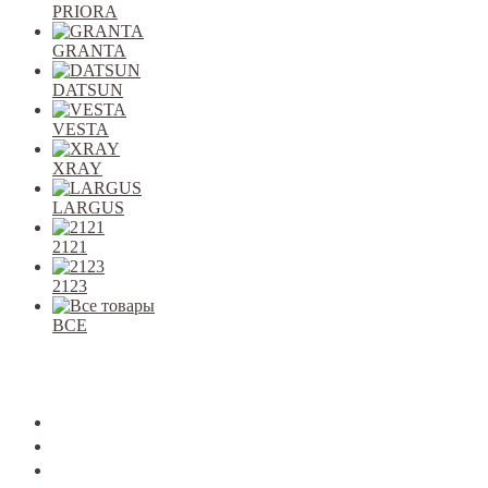
PRIORA
GRANTA
DATSUN
VESTA
XRAY
LARGUS
2121
2123
ВСЕ
Закрыть
allcars
2101-2107
2108-09