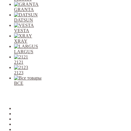
GRANTA
DATSUN
VESTA
XRAY
LARGUS
2121
2123
ВСЕ
Закрыть
allcars
2101-2107
2108-09
2110-12
2113-15