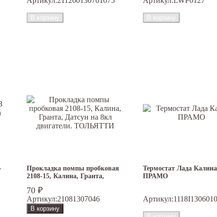
Артикул:
211260130701075
Артикул:
LWP0127
-
Прокладка помпы пробковая
Термостат Лада Калина
2108-15, Калина, Гранта,
ПРАМО
Датсун на 8кл двигатели.
70
₽
ТОЛЬЯТТИ
Артикул:
21081307046
Артикул:
1118I130601