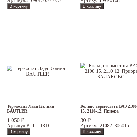
Артикул:
21090130701075
Артикул:
LWP0108
Термостат Лада Калина
Кольцо термостата ВАЗ 2108
BAUTLER
15, 2110-12, Приора
БАЛАКОВО
1 050
₽
30
₽
Артикул:
BTL1118TC
Артикул:
210821306015