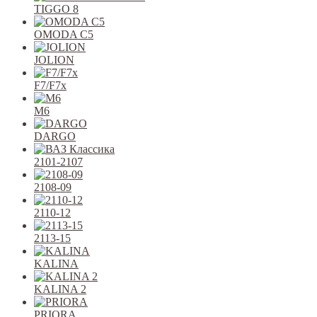
TIGGO 8
OMODA C5
JOLION
F7/F7x
M6
DARGO
2101-2107
2108-09
2110-12
2113-15
KALINA
KALINA 2
PRIORA