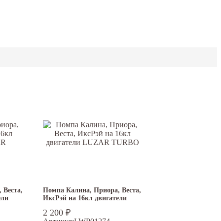
 Веста,
Помпа Калина, Приора, Веста,
ели
ИксРэй на 16кл двигатели
LUZAR TURBO
2 200
₽