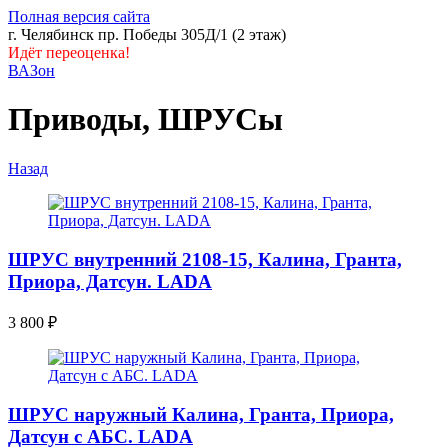
Полная версия сайта
г. Челябинск пр. Победы 305Д/1 (2 этаж)
Идёт переоценка!
ВАЗон
Приводы, ШРУСы
Назад
ШРУС внутренний 2108-15, Калина, Гранта,
Приора, Датсун. LADA
3 800
₽
ШРУС наружный Калина, Гранта, Приора,
Датсун с АБС. LADA