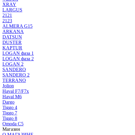
XRAY
LARGUS
2121
2123
ALMERA G15
ARKANA
DATSUN
DUSTER
KAPTUR
LOGAN фаза 1
LOGAN фаза 2
LOGAN 2
SANDERO
SANDERO 2
TERRANO
Jolion
Haval F7/F7x
Haval M6
Dargo
Tiggo 4
Tiggo 7
Tiggo 8
Omoda C5
Магазин
О МАГАЗИНЕ