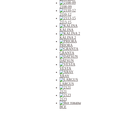
2108-09
2110-12
2113-15
KALINA
KALINA 2
PRIORA
GRANTA
DATSUN
VESTA
XRAY
LARGUS
2121
2123
ВСЕ