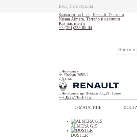
Вход
Регистрация
|
Запчасти на Lada, Renault, Datsun и
Nissan Almera, Terrano в наличии
Как нас найти
+7 (351)223-05-04
г. Челябинск
пр. Победы 305Д/1
2-й этаж
г. Челябинск, пр. Победы 305Д/1, 1 этаж
+7(351)776-3-776
О МАГАЗИНЕ
ДОСТ
ALMERA G15
DUSTER