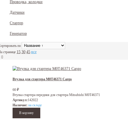
Проводка, колодки
Датчики
Стартер
Генератор
ортировать по
15
30
45
все
а странице
Втулка для стартера M0T46371 Cargo
₽
60
Втулка стартера передняя для стартера Mitsubishi M0T46371
Артикул:
142022
Наличие:
на складе