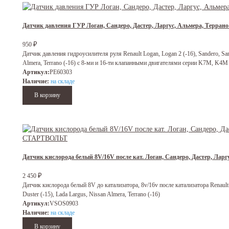
Датчик давления ГУР Логан, Сандеро, Дастер, Ларгус, Альмера, Терра
₽
950
Датчик давления гидроусилителя руля Renault Logan, Logan 2 (-16), Sandero, Sand
Almera, Terrano (-16) с 8-ми и 16-ти клапанными двигателями серии K7M, K4M
Артикул:
PE60303
Наличие:
на складе
Датчик кислорода белый 8V/16V после кат. Логан, Сандеро, Дастер, Ла
₽
2 450
Датчик кислорода белый 8V до катализатора, 8v/16v после катализатора Renault L
Duster (-15), Lada Largus, Nissan Almera, Terrano (-16)
Артикул:
VSOS0903
Наличие:
на складе