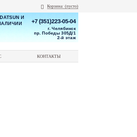
Корзина:
(пусто)
 DATSUN И
+7 (351)223-05-04
 НАЛИЧИИ
г. Челябинск
пр. Победы 305Д/1
2-й этаж
С
КОНТАКТЫ