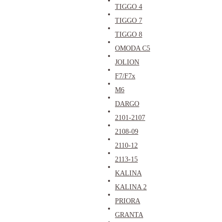
TIGGO 4
TIGGO 7
TIGGO 8
OMODA C5
JOLION
F7/F7x
M6
DARGO
2101-2107
2108-09
2110-12
2113-15
KALINA
KALINA 2
PRIORA
GRANTA