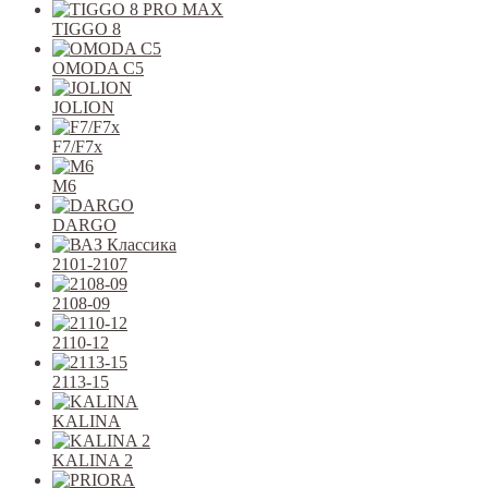
TIGGO 8
OMODA C5
JOLION
F7/F7x
M6
DARGO
2101-2107
2108-09
2110-12
2113-15
KALINA
KALINA 2