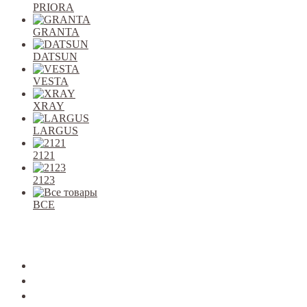
PRIORA
GRANTA
DATSUN
VESTA
XRAY
LARGUS
2121
2123
ВСЕ
Закрыть
allcars
2101-2107
2108-09