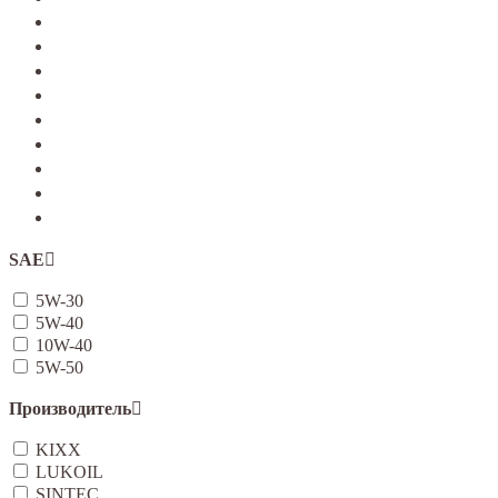
TERRANO
Jolion
Haval F7/F7x
Haval M6
Dargo
Tiggo 4
Tiggo 7
Tiggo 8
Omoda C5
SAE
5W-30
5W-40
10W-40
5W-50
Производитель
KIXX
LUKOIL
SINTEC