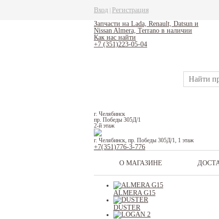
Вход
Регистрация
|
Запчасти на Lada, Renault, Datsun и
Nissan Almera, Terrano в наличии
Как нас найти
+7 (351)223-05-04
г. Челябинск
пр. Победы 305Д/1
2-й этаж
г. Челябинск, пр. Победы 305Д/1, 1 этаж
+7(351)776-3-776
О МАГАЗИНЕ
ДОСТ
ALMERA G15
DUSTER