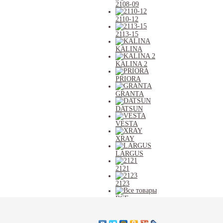
2108-09
2110-12
2113-15
KALINA
KALINA 2
PRIORA
GRANTA
DATSUN
VESTA
XRAY
LARGUS
2121
2123
ВСЕ