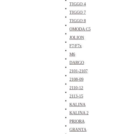
TIGGO 4
TIGGO 7
TIGGO 8
OMODA C5
JOLION
F7/F7x
M6
DARGO
2101-2107
2108-09
2110-12
2113-15
KALINA
KALINA 2
PRIORA
GRANTA