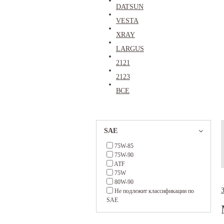
DATSUN
VESTA
XRAY
LARGUS
2121
2123
ВСЕ
SAE
75W-85
75W-90
ATF
75W
80W-90
Не подлежит классификации по
SAE