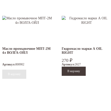
Масло промывочное МПТ-2М
Гидромасло марки А OIL
4л ВОЛГА-ОЙЛ
RIGHT
₽
270
Артикул:
800902
Артикул:
2627