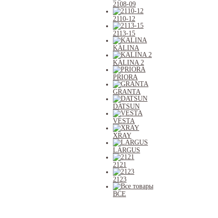
2108-09
2110-12
2113-15
KALINA
KALINA 2
PRIORA
GRANTA
DATSUN
VESTA
XRAY
LARGUS
2121
2123
ВСЕ