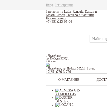
Вход
Регистрация
|
Запчасти на Lada, Renault, Datsun и
Nissan Almera, Terrano в наличии
Как нас найти
+7 (351)223-05-04
г. Челябинск
пр. Победы 305Д/1
2-й этаж
г. Челябинск, пр. Победы 305Д/1, 1 этаж
+7(351)776-3-776
О МАГАЗИНЕ
ДОСТ
ALMERA G15
DUSTER