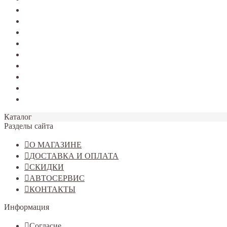
TERRANO
Jolion
Haval F7/F7x
Haval M6
Dargo
Tiggo 4
Tiggo 7
Tiggo 8
Omoda C5
Каталог
Разделы сайта
О МАГАЗИНЕ
ДОСТАВКА И ОПЛАТА
СКИДКИ
АВТОСЕРВИС
КОНТАКТЫ
Информация
Согласие