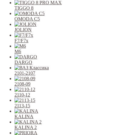
TIGGO 8
OMODA C5
JOLION
F7/F7x
M6
DARGO
2101-2107
2108-09
2110-12
2113-15
KALINA
KALINA 2