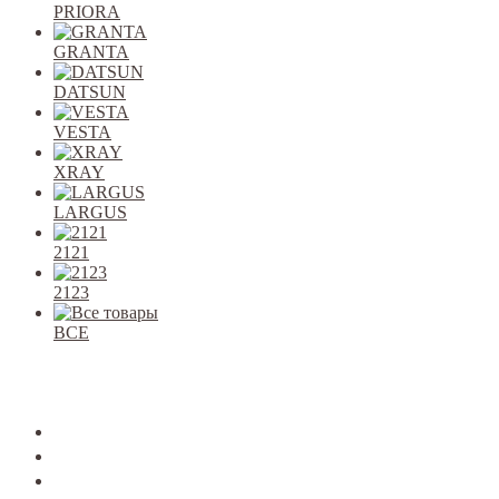
PRIORA
GRANTA
DATSUN
VESTA
XRAY
LARGUS
2121
2123
ВСЕ
Закрыть
allcars
2101-2107
2108-09