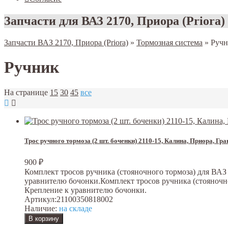
Запчасти для ВАЗ 2170, Приора (Priora)
Запчасти ВАЗ 2170, Приора (Priora)
»
Тормозная система
»
Ручн
Ручник
На странице
15
30
45
все
Трос ручного тормоза (2 шт. боченки) 2110-15, Калина, Приора, Гр
900
₽
Комплект тросов ручника (стояночного тормоза) для ВАЗ 211
уравнителю бочонки.Комплект тросов ручника (стояночного т
Крепление к уравнителю бочонки.
Артикул:
21100350818002
Наличие:
на складе